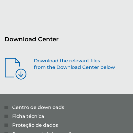
...
Download Center
Download the relevant files
from the Download Center below
Centro de downloads
Ficha técnica
Proteção de dados