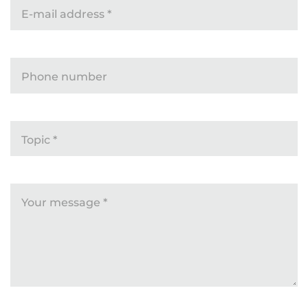
E-mail address
*
Phone number
Topic
*
Your message
*