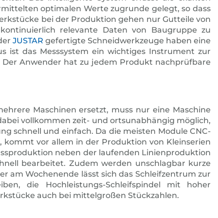
mittelten optimalen Werte zugrunde gelegt, so dass
Werkstücke bei der Produktion gehen nur Gutteile von
onti­nuierlich relevante Daten von Baugruppe zu
 der
JUSTAR
gefertigte Schneidwerkzeuge haben eine
us ist das Messsystem ein wichtiges Instrument zur
lt. Der Anwender hat zu jedem Produkt nachprüfbare
ehrere Maschinen ersetzt, muss nur eine Maschine
 dabei vollkommen zeit- und ortsunabhängig möglich,
tung schnell und einfach. Da die meisten Module CNC-
g, kommt vor allem in der Produktion von Kleinserien
passproduktion neben der laufenden Linienproduktion
schnell bearbeitet. Zudem werden unschlagbar kurze
er am Wochenende lässt sich das Schleif­zentrum zur
ben, die Hochleistungs-Schleifspindel mit hoher
rkstücke auch bei mittelgroßen Stückzahlen.