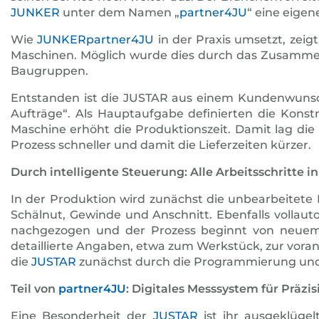
JUNKER
unter dem Namen „
partner4JU
“ eine eigen
Wie
JUNKER
partner4JU
in der Praxis umsetzt, zeigt
Maschinen. Möglich wurde dies durch das Zusammen
Baugruppen.
Entstanden ist die JUSTAR aus einem Kundenwunsch.
Aufträge“. Als Hauptaufgabe definierten die Konst
Maschine erhöht die Produktionszeit. Damit lag die 
Prozess schneller und damit die Lieferzeiten kürzer.
Durch intelligente Steuerung: Alle Arbeitsschritte i
In der Produktion wird zunächst die unbearbeitete 
Schälnut, Gewinde und Anschnitt. Ebenfalls vollau
nachgezogen und der Prozess beginnt von neuem. 
detaillierte Angaben, etwa zum Werkstück, zur vora
die
JUSTAR
zunächst durch die Programmierung und s
Teil von
partner4JU
: Digitales Messsystem für Präzi
Eine Besonderheit der
JUSTAR
ist ihr ausgeklügel