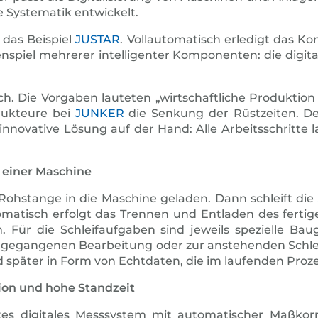
e Systematik entwickelt.
 das Beispiel
JUSTAR
. Vollautomatisch erledigt das 
spiel mehrerer intelligenter Komponenten: die digit
 Die Vorgaben lauteten „wirtschaftliche Produktion 
rukteure bei
JUNKER
die Senkung der Rüstzeiten. D
innovative Lösung auf der Hand: Alle Arbeitsschritte
n einer Maschine
Rohstange in die Maschine geladen. Dann schleift die
tomatisch erfolgt das Trennen und Entladen des fert
Für die Schleifaufgaben sind jeweils spezielle Ba
ngegangenen Bearbeitung oder zur an­stehenden Schlei
päter in Form von Echtdaten, die im laufenden Proze
sion und hohe Standzeit
tes digitales Mess­system mit automatischer Maßkorr