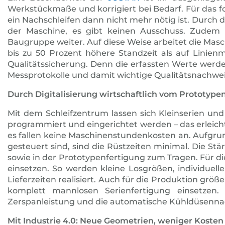
Werkstückmaße und korrigiert bei Bedarf. Für das 
ein Nachschleifen dann nicht mehr nötig ist. Durch 
der Maschine, es gibt keinen Ausschuss. Zudem 
Baugruppe weiter. Auf diese Weise arbeitet die Masc
bis zu 50 Prozent höhere Standzeit als auf Linien
Qualitätssicherung. Denn die erfassten Werte werd
Messprotokolle und damit wichtige Qualitätsnachwe
Durch Digitalisierung wirtschaftlich vom Prototypen 
Mit dem Schleifzentrum lassen sich Kleinserien und 
programmiert und eingerichtet werden – das erleich
es fallen keine Maschinenstundenkosten an. Aufgrun
gesteuert sind, sind die Rüstzeiten minimal. Die Stä
sowie in der Prototypenfertigung zum Tragen. Für d
ein­setzen. So werden kleine Losgrößen, individue
Lieferzeiten realisiert. Auch für die Produktion größ
komplett mannlosen Serienfertigung einsetzen. 
Zerspanleistung und die automatische Kühldüsennac
Mit Industrie 4.0: Neue Geometrien, weniger Kosten