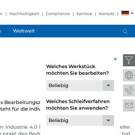
en
Nachhaltigkeit
Compliance
Karriere
Kontakt
s
Weltweit
x
Welches Werkstück
möchten Sie bearbeiten?
Beliebig
Welches Schleifverfahren
Das Bearbeitungszentrum JUSTAR schleift aus
möchten Sie anwenden?
 für die individuelle Digitalisierung der
Beliebig
n Industrie 4.0 baut der Schleifmaschinenhersteller
en exakt den Bedürfnissen des Kunden an. Hierfür hat