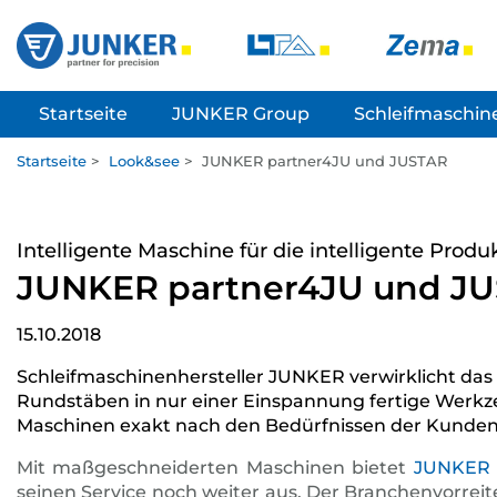
Startseite
JUNKER Group
Schleifmaschin
Startseite
>
Look&see
>
JUNKER partner4JU und JUSTAR
Intelligente Maschine für die intelligente Produ
JUNKER partner4JU und J
15.10.2018
Schleifmaschinenhersteller JUNKER verwirklicht das 
Rundstäben in nur einer Einspannung fertige Werkzeu
Maschinen exakt nach den Bedürfnissen der Kunden
Mit maßgeschneiderten Maschinen bietet
JUNKER
seinen Service noch weiter aus. Der Branchenvorreit