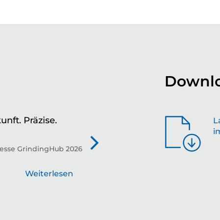
Downlo
unft. Präzise.
Zu
L
i
de
esse GrindingHub 2026
Tec
die
Weiterlesen