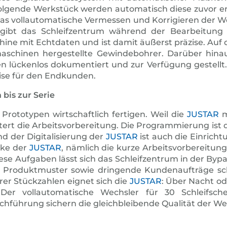
folgende Werkstück werden automatisch diese zuvor er
das vollauto­matische Vermessen und Korrigieren der 
gibt das Schleifzentrum während der Bearbeitung k
hine mit Echtdaten und ist damit äußerst präzise. Auf
maschinen hergestellte Gewindebohrer. Darüber hina
en lückenlos dokumentiert und zur Verfügung gestel
ise für den Endkunden.
bis zur Serie
Prototypen wirtschaftlich fertigen. Weil die
JUSTAR
m
tert die Arbeitsvorbereitung. Die Programmierung ist
d der Digitalisierung der
JUSTAR
ist auch die Einrich
rke der
JUSTAR
, nämlich die kurze Arbeitsvorbereitun
iese Aufgaben lässt sich das Schleifzentrum in der By
lle Produkt­muster sowie dringende Kundenaufträge 
erer Stückzahlen eignet sich die
JUSTAR
: Über Nacht od
Der vollautomatische Wechsler für 30 Schleifschei
hführung sichern die gleichbleibende Qualität der We