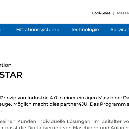
Look&see
Mess
en
Filtrationssysteme
Technologie
Service
ktion
USTAR
Prinzip von Industrie 4.0 in einer einzigen Maschine: 
ge. Möglich macht dies partner4JU. Das Programm steht
.
seinen Kunden individuelle Lösungen. Im Zeitalter vo
er passt die Digitalisierung von Maschinen und Anlag