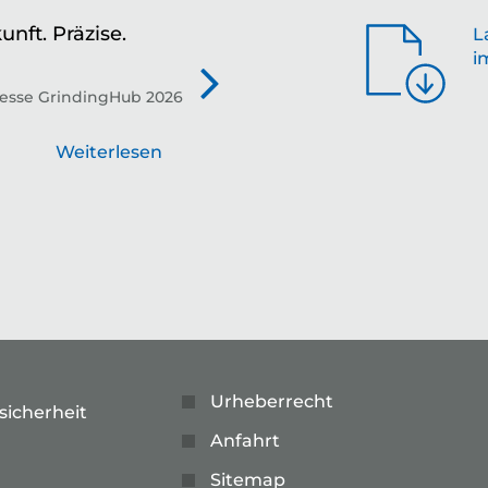
unft. Präzise.
Zu
L
i
de
esse GrindingHub 2026
Tec
die
Weiterlesen
Urheberrecht
sicherheit
Anfahrt
Sitemap