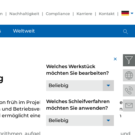
en
Nachhaltigkeit
Compliance
Karriere
Kontakt
s
Weltweit
x
Welches Werkstück
möchten Sie bearbeiten?
g
Beliebig
Welches Schleifverfahren
on früh im Projektierungs- bzw. Produktionsprozess,
möchten Sie anwenden?
n und Betriebsverhalten getroffen werden können.
 und ermöglicht einen umfassenden Datenaustausch
Beliebig
lgorithmen aufgebaut und kann über Sensoren und