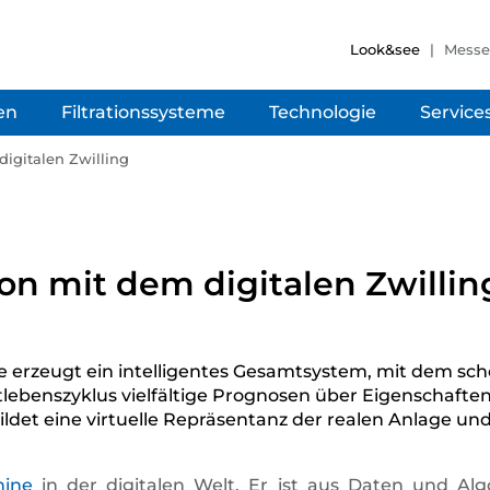
Look&see
Mess
en
Filtrationssysteme
Technologie
Service
igitalen Zwilling
on mit dem digitalen Zwillin
e erzeugt ein intelligentes Gesamtsystem, mit dem sch
ebenszyklus vielfältige Prognosen über Eigenschafte
bildet eine virtuelle Repräsentanz der realen Anlage
hine
in der digitalen Welt. Er ist aus Daten und A