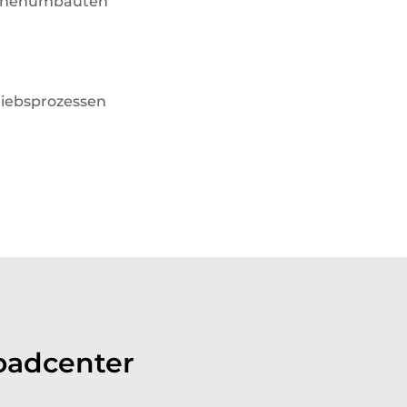
chinenumbauten
iebsprozessen
adcenter