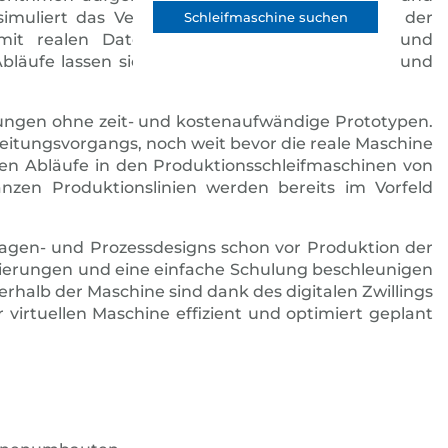
simuliert das Verhalten und die Eigenschaften der
Schleifmaschine suchen
mit realen Daten, wie Maschinenpositionen und
Abläufe lassen sich dadurch planen, optimieren und
rungen ohne zeit- und kostenaufwändige Prototypen.
eitungsvorgangs, noch weit bevor die reale Maschine
xen Abläufe in den Produktionsschleifmaschinen von
nzen Produktionslinien werden bereits im Vorfeld
lagen- und Prozessdesigns schon vor Produktion der
mierungen und eine einfache Schulung beschleunigen
halb der Maschine sind dank des digitalen Zwillings
rtuellen Maschine effizient und optimiert geplant