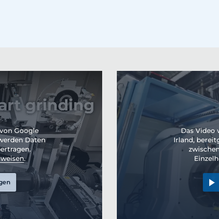
 von Google
Das Video 
s werden Daten
Irland, berei
ertragen.
zwischen
nweisen
.
Einzelh
agen