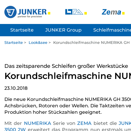
Startseite
JUNKER Group
Schleifmaschin
Startseite
>
Look&see
>
Korundschleifmaschine NUMERIKA GH
Das zeitsparende Schleifen großer Werkstücke
Korundschleifmaschine N
23.10.2018
Die neue Korundschleifmaschine NUMERIKA GH 3500 
Achsbrücken, Rotoren oder Wellen. Die Taktzeiten ve
Produktion hoher Stückzahlen geeignet.
Mit der
NUMERIKA
Serie von
ZEMA
bietet die
JUN
3500 2W
erweitert das Programm nun erstmals um e