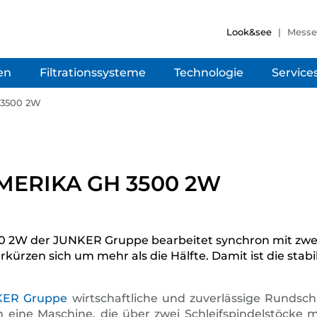
Look&see
Mess
en
Filtrationssysteme
Technologie
Service
 3500 2W
UMERIKA GH 3500 2W
2W der JUNKER Gruppe bearbeitet synchron mit zwei 
rkürzen sich um mehr als die Hälfte. Damit ist die sta
KER Gruppe
wirtschaftliche und zuverlässige Rundsc
ine Maschine, die über zwei Schleifspindelstöcke mi