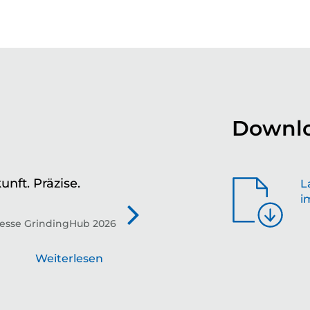
Downlo
unft. Präzise.
Zu
L
i
de
esse GrindingHub 2026
Tec
die
Weiterlesen