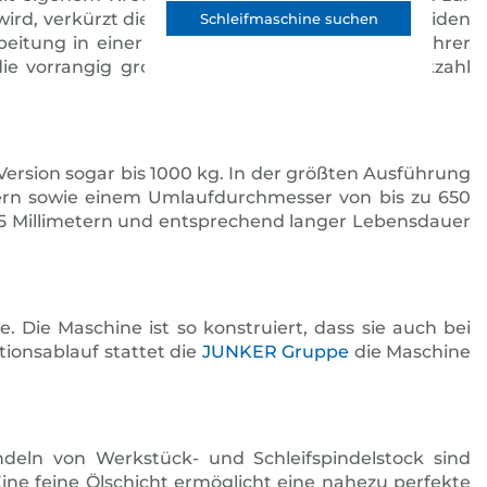
wird, verkürzt die synchrone Bearbeitung von beiden
Schleifmaschine suchen
itung in einer Einspannung die Qualität. Mit ihrer
ie vorrangig große Werkstücke in hoher Stückzahl
Version sogar bis 1000 kg. In der größten Ausführung
metern sowie einem Umlaufdurchmesser von bis zu 650
15 Millimetern und entsprechend langer Lebensdauer
Die Maschine ist so konstruiert, dass sie auch bei
ionsablauf stattet die
JUNKER Gruppe
die Maschine
deln von Werkstück- und Schleifspindelstock sind
Eine feine Ölschicht ermöglicht eine nahezu perfekte