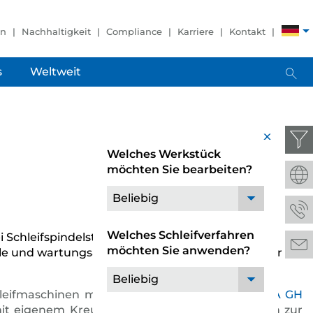
en
Nachhaltigkeit
Compliance
Karriere
Kontakt
s
Weltweit
x
Welches Werkstück
möchten Sie bearbeiten?
Beliebig
Welches Schleifverfahren
Schleifspindelstöcken große Werkstücke wie
möchten Sie anwenden?
bile und wartungsarme Maschine auch sehr gut für die
Beliebig
hleifmaschinen mit Korund. Die neue
NUMERIKA GH
t eigenem Kreuzschlitten verfügt. Im Vergleich zur