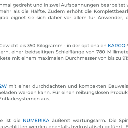
 einmal gedreht und in zwei Aufspannungen bearbeitet 
hr als die Hälfte. Zudem erhöht die Komplettbearbe
d eignet sie sich daher vor allem für Anwender, d
Gewicht bis 350 Kilogramm - in der optionalen
KARGO
-
etern, einer beidseitigen Schleiflänge von 780 Milli
pakete mit einem maximalen Durchmesser von bis zu 9
 2W
mit einer durchdachten und kompakten Bauweise. 
beladen werden kann. Für einen reibungslosen Produkt
Entladesystemen aus.
ie ist die
NUMERIKA
äußerst wartungsarm. Die Spin
euzschlitten werden ebenfalls hydrostatisch geführt. 